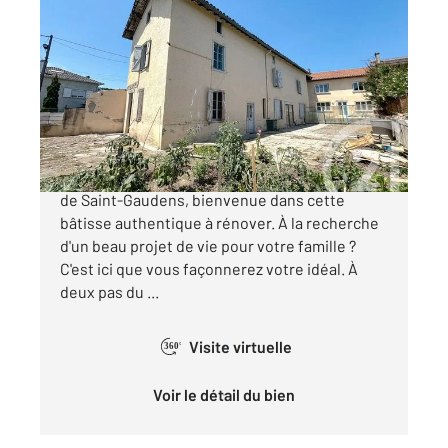
ST GAUDENS 31
2
195 m
, 5 pièces
Ref : 13149
Maison à vendre
55 000 €
« L'ATELIER BRUT » Dans un agréable quartier
de Saint-Gaudens, bienvenue dans cette
bâtisse authentique à rénover. À la recherche
d'un beau projet de vie pour votre famille ?
C'est ici que vous façonnerez votre idéal. À
deux pas du ...
Visite virtuelle
360°
Voir le détail du bien