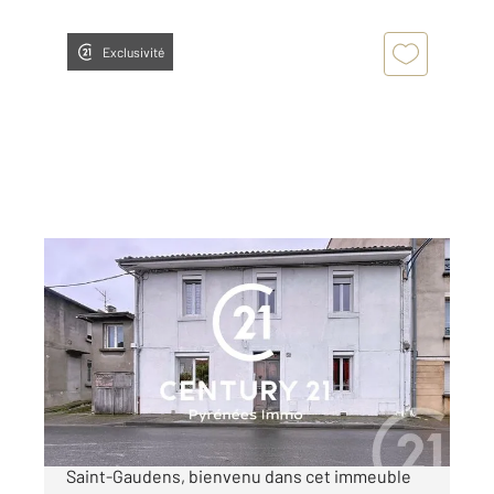
Exclusivité
ST GAUDENS 31
2
150 m
, 8 pièces
Ref : 16767
Maison à vendre
164 000 €
« IMMEUBLE DE QUATRE APPARTEMENTS » À
Saint-Gaudens, bienvenu dans cet immeuble