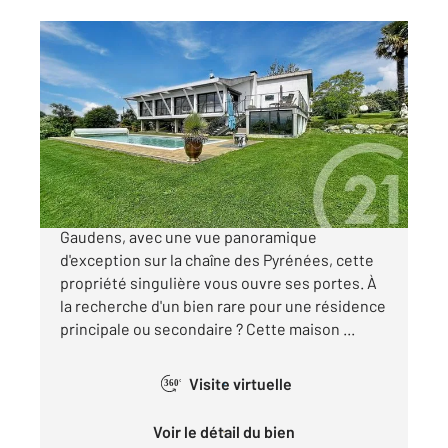
ST GAUDENS 31
2
218 m
, 8 pièces
Ref : 17279
Maison à vendre
530 000 €
« L'ARCHITECTE » Dans les hauteurs de Saint-
Gaudens, avec une vue panoramique
d'exception sur la chaîne des Pyrénées, cette
propriété singulière vous ouvre ses portes. À
la recherche d'un bien rare pour une résidence
principale ou secondaire ? Cette maison ...
Visite virtuelle
360°
Voir le détail du bien