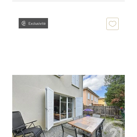
Exclusivité
ST GAUDENS 31
2
58,34 m
, 3 pièces
Ref : 16848
Maison à vendre
45 000 €
« DUPLEX T3 » À Saint-Gaudens, non loin du