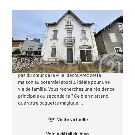
ST GAUDENS 31
2
243 m
, 7 pièces
Ref : 17064
Maison à vendre
170 000 €
« LA VILLA MIMOSA » À Saint-Gaudens, à deux
pas du cœur de la ville, découvrez cette
maison au potentiel absolu, idéale pour une
vie de famille. Vous recherchez une résidence
principale ou secondaire ? Ce bien n'attend
que votre baguette magique ...
Visite virtuelle
360°
Voir le détail du bien