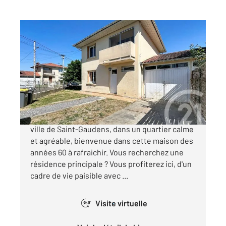
ST GAUDENS 31
2
90 m
, 4 pièces
Ref : 17374
Maison à vendre
110 000 €
« HAUT EN COULEUR » À deux pas du centre-
ville de Saint-Gaudens, dans un quartier calme
et agréable, bienvenue dans cette maison des
années 60 à rafraichir. Vous recherchez une
résidence principale ? Vous profiterez ici, d'un
cadre de vie paisible avec ...
Visite virtuelle
360°