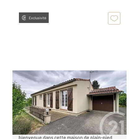
Exclusivité
ST GAUDENS 31
2
86 m
, 4 pièces
Ref : 16828
Maison à vendre
185 000 €
« DANS LES ANNÉES 80 » À Saint-Gaudens,
bienvenue dans cette maison de plain-pied