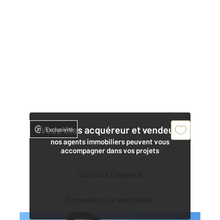
Vous êtes acquéreur et vendeur,
Exclusivité
nos agents immobiliers peuvent vous
accompagner dans vos projets
Contacter l'agence
Demander une estimation