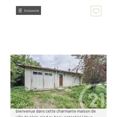
Exclusivité
ST GAUDENS 31
2
55,85 m
, 4 pièces
Ref : 16255
Maison à vendre
69 000 €
« L'ÉPINE DOUCE » À Saint-Gaudens,
bienvenue dans cette charmante maison de
ville de plain-pied au beau potentiel ! Vous