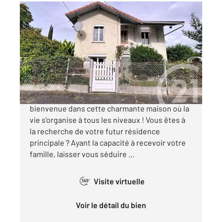
ST GAUDENS 31
2
125,12 m
, 7 pièces
Ref : 846
Maison à vendre
97 000 €
« L'AIR DU TEMPS » À Saint-Gaudens,
bienvenue dans cette charmante maison où la
vie s'organise à tous les niveaux ! Vous êtes à
la recherche de votre futur résidence
principale ? Ayant la capacité à recevoir votre
famille, laisser vous séduire ...
Visite virtuelle
360°
Voir le détail du bien