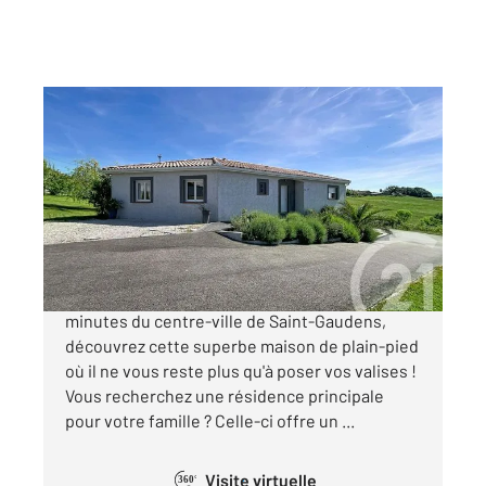
ST GAUDENS 31
2
157,18 m
, 4 pièces
Ref : 15951
Maison à vendre
316 500 €
« LE COUP DE CŒUR » À seulement quelques
minutes du centre-ville de Saint-Gaudens,
découvrez cette superbe maison de plain-pied
où il ne vous reste plus qu'à poser vos valises !
Vous recherchez une résidence principale
pour votre famille ? Celle-ci offre un ...
Visite virtuelle
360°