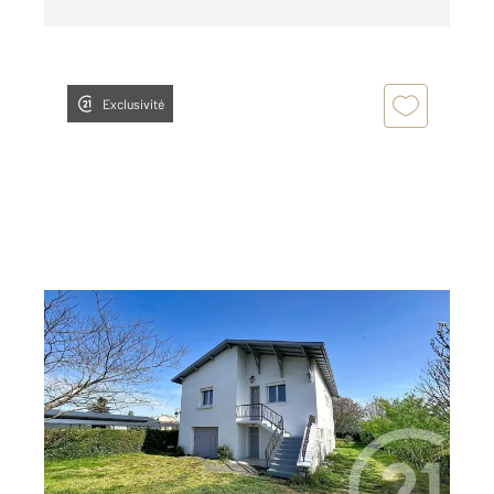
Exclusivité
ST GAUDENS 31
2
103 m
, 4 pièces
Ref : 17247
Maison à vendre
140 800 €