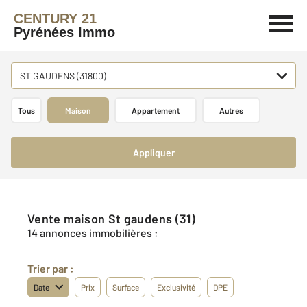
CENTURY 21
Pyrénées Immo
ST GAUDENS (31800)
Tous
Maison
Appartement
Autres
Appliquer
Vente maison St gaudens (31)
14 annonces immobilières :
Trier par :
Date
Prix
Surface
Exclusivité
DPE