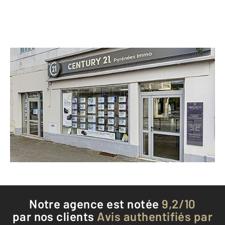
CENTURY 21 Pyrénées Immo
10 avenue François Mitterrand
ST GAUDENS - 31800
Envoyer un message
Téléphoner à l'agence
Notre agence est notée
9,2/10
par nos clients
Avis authentifiés par