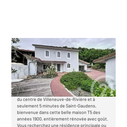
ST GAUDENS 31
2
171,59 m
, 5 pièces
Ref : 17373
Maison à vendre
268 000 €
« LA BELLE CONTEMPORAINE » À proximité
du centre de Villeneuve-de-Rivière et à
seulement 5 minutes de Saint-Gaudens,
bienvenue dans cette belle maison T5 des
années 1900, entièrement rénovée avec goût.
Vous recherchez une résidence principale ou