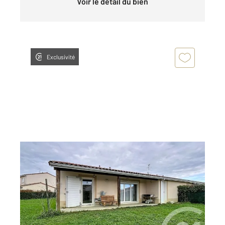
Voir le détail du bien
Exclusivité
ST GAUDENS 31
2
79 m
, 4 pièces
Ref : 16977
Maison à vendre
120 000 €