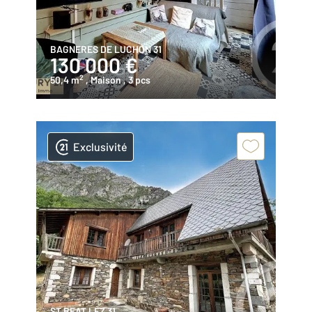
BAGNERES DE LUCHON 31
130 000 €
2
50,4 m
, Maison
, 3 pcs
Exclusivité
ST BEAT LEZ 31