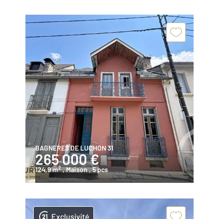
BAGNERES DE LUCHON 31
265 000 €
2
124,9 m
, Maison
, 5 pcs
Exclusivité