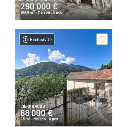
290 000 €
2
189,6 m
, Maison
, 5 pcs
Exclusivité
CIERP GAUD 31
88 000 €
2
43 m
, Maison
, 4 pcs