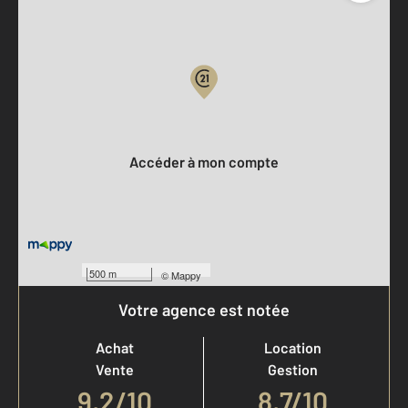
Parlons de vous, parlons biens
Votre compte :
Accéder à mon compte
500 m
©
Mappy
Votre agence est notée
Achat
Location
Vente
Gestion
9,2
/
10
8,7/10