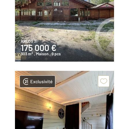
ARLOS 31
175 000 €
2
303 m
, Maison
, 9 pcs
Exclusivité