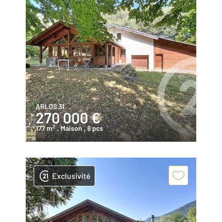
ARLOS 31
270 000 €
2
177 m
, Maison
, 8 pcs
Exclusivité