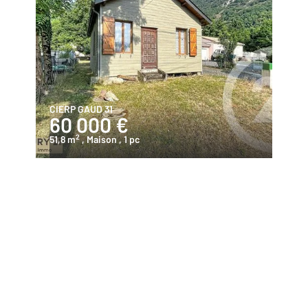
CIERP GAUD 31
60 000 €
2
51,8 m
, Maison
, 1 pc