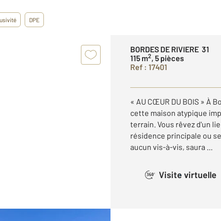
usivité
DPE
BORDES DE RIVIERE 31
2
115 m
, 5 pièces
Ref : 17401
« AU CŒUR DU BOIS » À Bo
cette maison atypique imp
terrain. Vous rêvez d'un l
résidence principale ou s
aucun vis-à-vis, saura ...
Visite virtuelle
360°