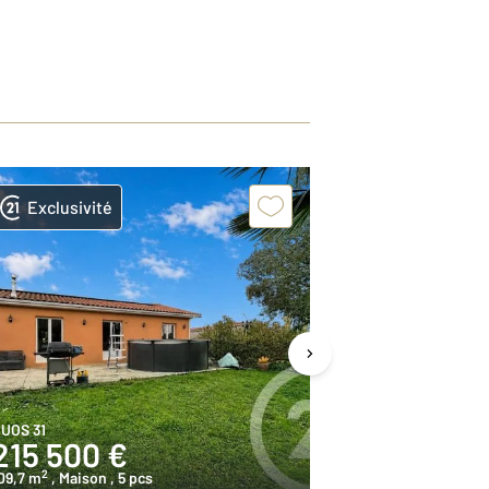
Exclusivité
Exclusivit
UOS 31
ST GAUDENS 31
215 500 €
69 000 
2
2
09,7 m
, Maison
, 5 pcs
55,9 m
, Maison