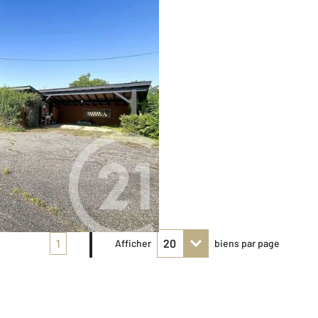
1
Afficher
biens par page