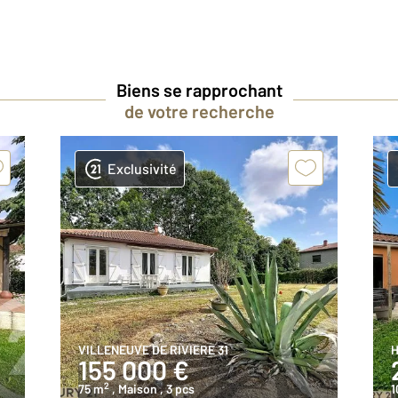
Biens se rapprochant
de votre recherche
Exclusivité
VILLENEUVE DE RIVIERE 31
H
155 000 €
2
75 m
, Maison
, 3 pcs
1