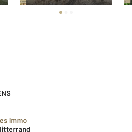
ENS
ées Immo
Mitterrand