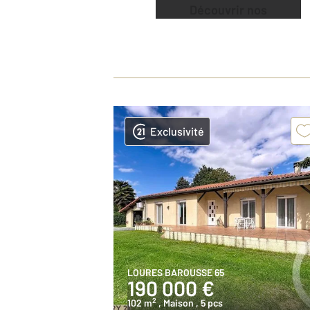
Découvrir nos
offres
Exclusivité
LOURES BAROUSSE 65
190 000 €
2
102 m
, Maison
, 5 pcs