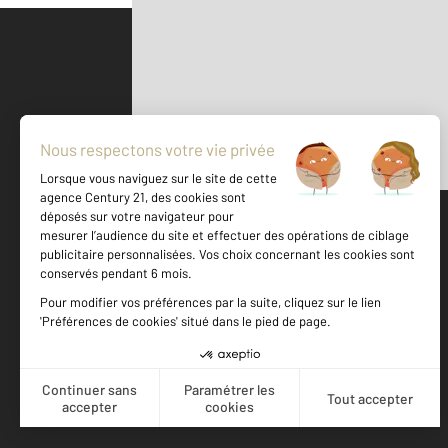
Parlons de vous, parlons biens
500 m
©
Mappy
Votre agence est notée
Achat
Location
Vente
Gestion
9,2
/
10
8,7/10