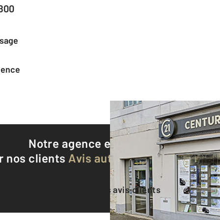
1800
ssage
agence
Notre agence est notée
9,2/10
r nos clients
Avis authentifiés par Qualite
Voir tous les avis clients