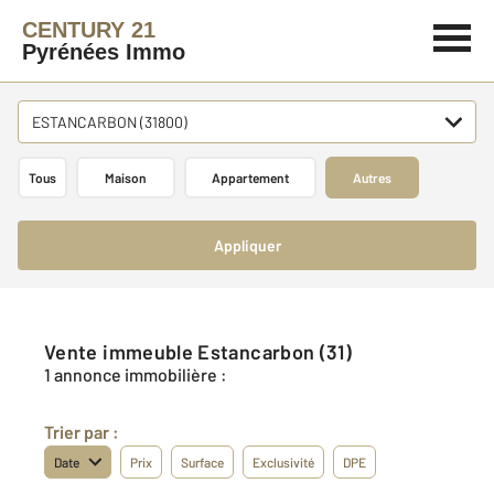
CENTURY 21
Pyrénées Immo
ESTANCARBON (31800)
Tous
Maison
Appartement
Autres
Appliquer
Vente immeuble Estancarbon (31)
1 annonce immobilière :
Trier par :
Date
Prix
Surface
Exclusivité
DPE