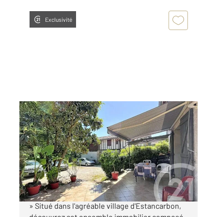
Exclusivité
ESTANCARBON 31
2
207 m
Ref : 17287
Immeuble à vendre
270 000 €
« ENSEMBLE IMMOBILIER LES TROIS MAISONS
» Situé dans l'agréable village d'Estancarbon,
découvrez cet ensemble immobilier composé