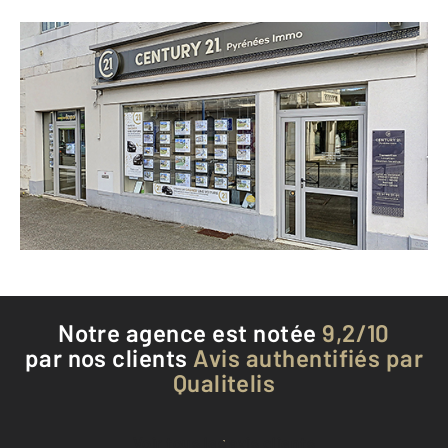
CENTURY 21 Pyrénées Immo
10 avenue François Mitterrand
ST GAUDENS - 31800
Envoyer un message
Téléphoner à l'agence
Notre agence est notée
9,2/10
par nos clients
Avis authentifiés par
Qualitelis
Voir tous les avis clients