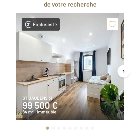
de votre recherche
Exclusivité
ST GAUDENS 31
ST
99 500 €
3
2
84 m
, Immeuble
30