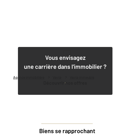
1
Vous envisagez
une carrière dans l'immobilier ?
Agence immobilière
Vente
Vente immeuble
Découvrir nos offres
Biens se rapprochant