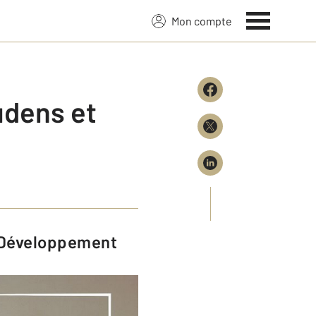
Mon compte
udens et
t Développement