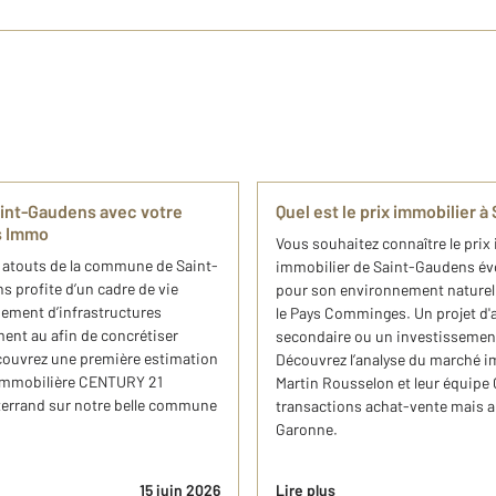
aint-Gaudens avec votre
Quel est le prix immobilier 
s Immo
Vous souhaitez connaître le pri
 atouts de la commune de Saint-
immobilier de Saint-Gaudens évo
 profite d’un cadre de vie
pour son environnement naturel, 
ement d’infrastructures
le Pays Comminges. Un projet d'a
ent au afin de concrétiser
secondaire ou un investissement
couvrez une première estimation
Découvrez l’analyse du marché ​i
 immobilière C​ENTURY 21
Martin Rousselon et leur équipe
terrand sur notre belle commune
transactions achat-vente mais au
Garonne.
15 juin 2026
Lire plus