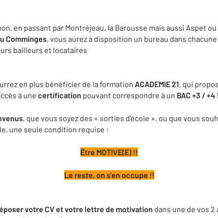
n, en passant par Montréjeau, la Barousse mais aussi Aspet ou l
 du Comminges
, vous aurez à disposition un bureau dans chacune
urs bailleurs et locataires
urrez en plus bénéficier de la formation
ACADEMIE 21
, qui propo
accès à une
certification
pouvant correspondre à un
BAC +3 / +4
envenus
, que vous soyez des « sorties d’école », ou que vous souh
e, une seule condition requise :
Être MOTIVE(E) !!
Le reste, on s’en occupe !!
déposer votre CV et votre lettre de motivation
dans une de vos 2