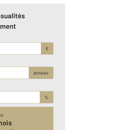
sualités
ement
€
années
%
és
mois