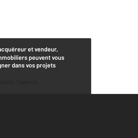
acquéreur et vendeur,
mmobiliers peuvent vous
er dans vos projets
ntacter l'agence
der une estimation