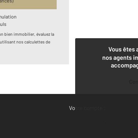
ances)
mulation
uls
n bien immobilier, évaluez la
utilisant nos calculettes de
Vous êtes 
nos agents i
accompagn
Co
Deman
Votre compte :
Accéder à mon compte