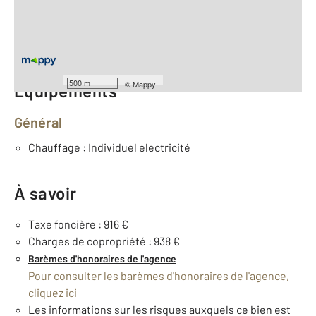
Type d'appartement : F3
Étage : Rez-de-chaussée
Nombre de pièces : 3
[Voir le détail]
500 m
©
Mappy
Équipements
Général
Chauffage : Individuel electricité
À savoir
Taxe foncière : 916 €
Charges de copropriété : 938 €
Barèmes d'honoraires de l'agence
Pour consulter les barèmes d'honoraires de l'agence,
cliquez ici
Les informations sur les risques auxquels ce bien est