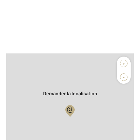
Afficher sur la carte :
+
Agence
Biens vendus
-
Demander la localisation
Vue globale
2
Surface totale : 65,3 m
2
Surface habitable : 65,3 m