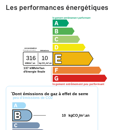
Les performances énergétiques
logement extrêmement performant
consommation
(énergie primaire)
émissions
316
10
2
2
kg CO
/m
.an
kWh/m
.an
2
137 kWh/m²/an
d'énergie finale
logement extrêmement peu performant
Dont émissions de gaz à effet de serre
*
peu d'émissions de CO2
10
kgCO
/m
.an
2
2