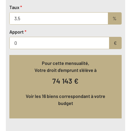
Taux
*
%
Apport
*
€
Pour cette mensualité,
Votre droit d'emprunt s'élève à
74 143
€
Voir les 16 biens correspondant à votre
budget