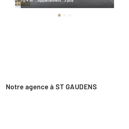
70,4 m
, Appartement
, 3 pcs
77
Notre agence à ST GAUDENS