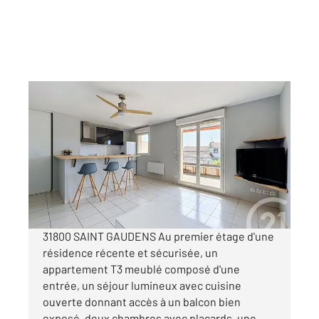
ST GAUDENS 31
2
62 m
, 3 pièces
Ref : 17399
Appartement à louer
650 €
par mois charges comprises
31800 SAINT GAUDENS Au premier étage d'une
résidence récente et sécurisée, un
appartement T3 meublé composé d'une
entrée, un séjour lumineux avec cuisine
ouverte donnant accès à un balcon bien
exposé ,deux chambres avec placards, une