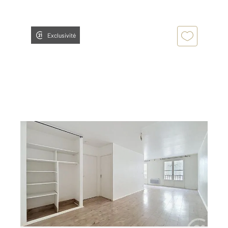
Exclusivité
ST GAUDENS 31
2
46,88 m
, 1 pièce
Ref : 17454
Appartement F1 à louer
430 €
par mois charges comprises