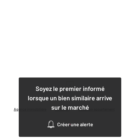
1
Soyez le premier informé
lorsque un bien similaire arrive
sur le marché
Agence immobilière
Location
Location appartement
Créer une alerte