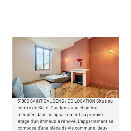
ST GAUDENS 31
2
23 m
, 1 pièce
Ref : 17481
Appartement Chambre à louer
390 €
par mois charges comprises
31800 SAINT GAUDENS / CO LOCATION Situé au
centre de Saint-Gaudens, une chambre
meublée dans un appartement au premier
étage d'un immeuble rénové. L'appartement se
compose d'une pièce de vie commune, deux