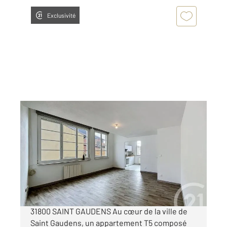
Exclusivité
ST GAUDENS 31
2
94,68 m
, 5 pièces
Ref : 17555
Appartement T5 à louer
750 €
par mois charges comprises
31800 SAINT GAUDENS Au cœur de la ville de
Saint Gaudens, un appartement T5 composé