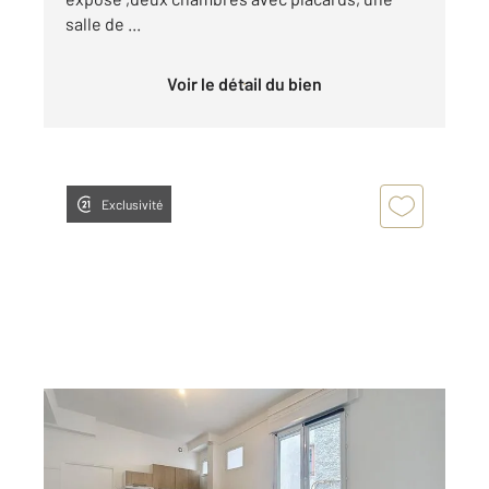
salle de ...
Voir le détail du bien
Exclusivité
ST GAUDENS 31
2
38,25 m
, 2 pièces
Ref : 17351