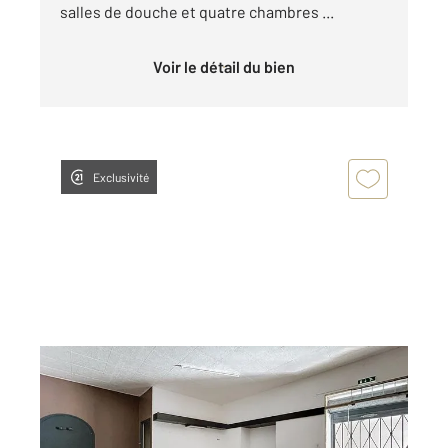
salles de douche et quatre chambres ...
Voir le détail du bien
Exclusivité
ST GAUDENS 31
2
49,64 m
, 2 pièces
Ref : 17289
Appartement Local à louer