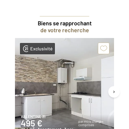
Biens se rapprochant
de votre recherche
Exclusivité
VALENTINE 31
SA
495 €
5
par mois charges
comprises
2