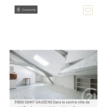
Exclusivité
ST GAUDENS 31
2
33,99 m
, 2 pièces
Ref : 17398
Appartement à louer
420 €
par mois charges comprises
31800 SAINT GAUDENS Dans le centre ville de