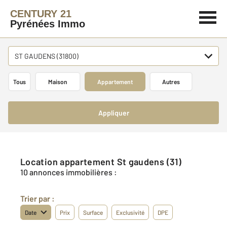
CENTURY 21
Pyrénées Immo
ST GAUDENS (31800)
Tous
Maison
Appartement
Autres
Appliquer
Location appartement St gaudens (31)
10 annonces immobilières :
Trier par :
Date
Prix
Surface
Exclusivité
DPE