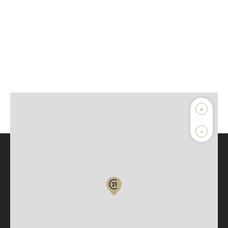
+
-
Parlons de vous, parlons biens
Votre compte :