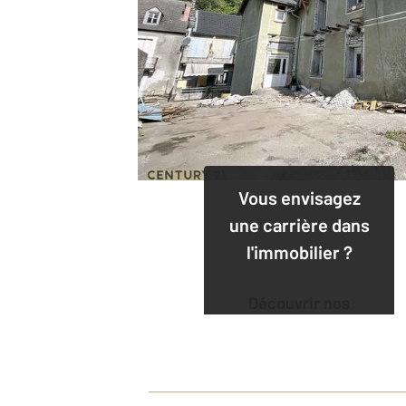
Vous envisagez
une carrière dans
l'immobilier ?
Découvrir nos
offres