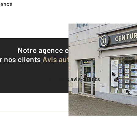
agence
Notre agence est notée
9,2/10
r nos clients
Avis authentifiés par Qualite
Voir tous les avis clients