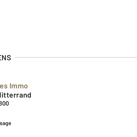
ENS
ées Immo
Mitterrand
1800
ssage