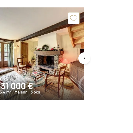
Exclusivit
OS 31
BERTREN 65
131 000 €
100 000
2
2
5,4 m
, Maison
, 3 pcs
128,8 m
, Maiso