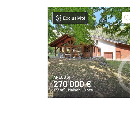
Exclusivité
ARLOS 31
270 000 €
2
177 m
, Maison
, 8 pcs