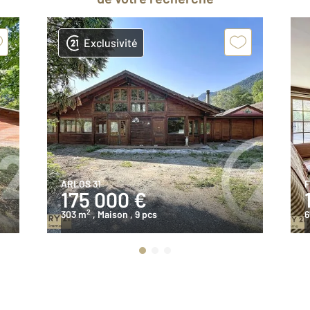
Exclusivité
ARLOS 31
F
175 000 €
2
303 m
, Maison
, 9 pcs
6