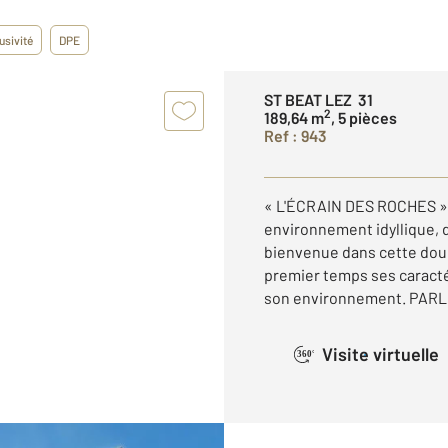
usivité
DPE
ST BEAT LEZ 31
2
189,64 m
, 5 pièces
Ref : 943
« L'ÉCRAIN DES ROCHES » 
environnement idyllique, d
bienvenue dans cette dou
premier temps ses caract
son environnement. PARLO
Visite virtuelle
360°