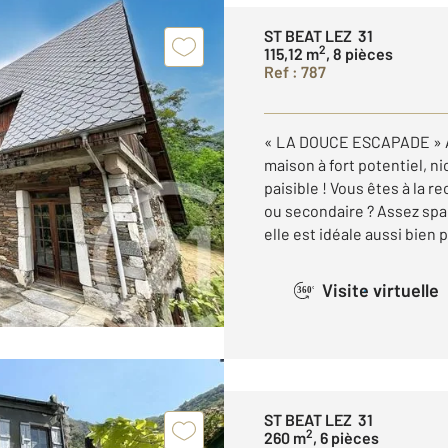
ST BEAT LEZ 31
2
115,12 m
, 8 pièces
Ref : 787
« LA DOUCE ESCAPADE » À 
maison à fort potentiel, 
paisible ! Vous êtes à la 
ou secondaire ? Assez spac
elle est idéale aussi bien p
Visite virtuelle
360°
ST BEAT LEZ 31
2
260 m
, 6 pièces