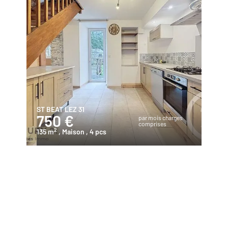
ST BEAT LEZ 31
750 €
par mois charges
comprises
2
135 m
, Maison
, 4 pcs