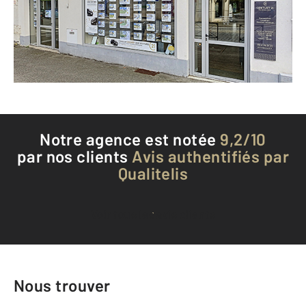
Envoyer un message
Téléphoner à l'agence
Notre agence est notée
9,2/10
par nos clients
Avis authentifiés par
Qualitelis
Voir tous les avis clients
Nous trouver