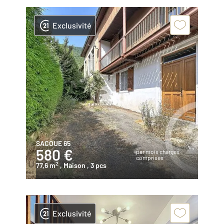
Exclusivité
SACOUE 65
580 €
par mois charges
comprises
2
77,6 m
, Maison
, 3 pcs
Exclusivité