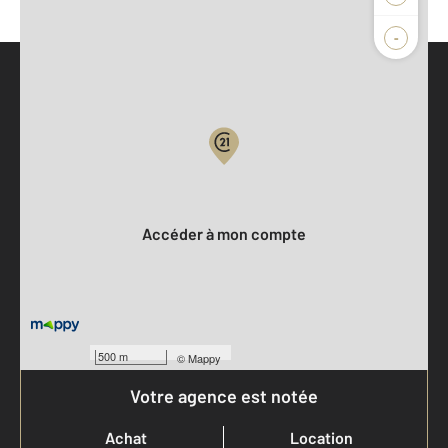
-
Parlons de vous, parlons biens
Votre compte :
Accéder à mon compte
500 m
©
Mappy
Votre agence est notée
Achat
Location