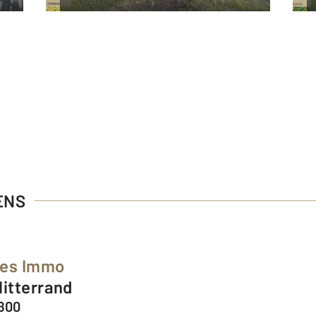
ENS
ées Immo
Mitterrand
1800