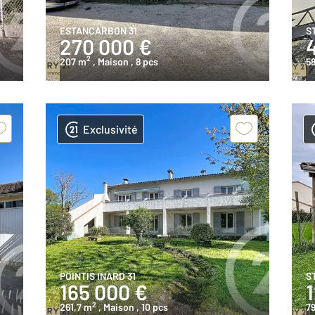
ESTANCARBON 31
S
270 000 €
2
207 m
, Maison
, 8 pcs
58
Exclusivité
POINTIS INARD 31
S
165 000 €
2
261,7 m
, Maison
, 10 pcs
7