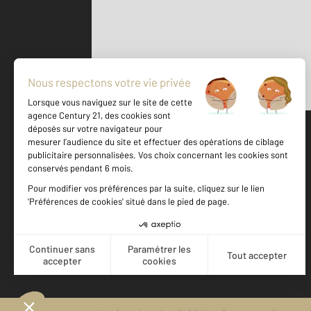
Parlons de vous, parlons biens
500 m
©
Mappy
Votre agence est notée
Achat
Location
Vente
Gestion
9,2
/
10
8,7/10