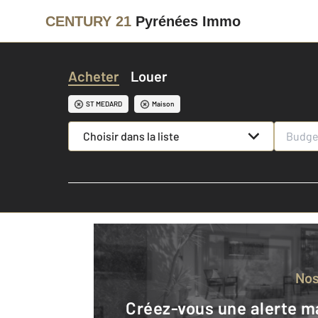
CENTURY 21
Pyrénées Immo
Acheter
Louer
ST MEDARD
Maison
Choisir dans la liste
No
Créez-vous une alerte mail pour être averti quand une annonce est en ligne et consultez la