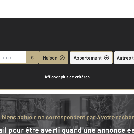
€
Maison
Appartement
Autres 
Afficher plus de critères
s biens actuels ne correspondent pas à votre reche