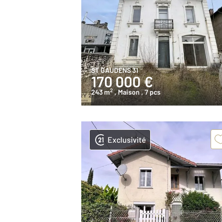
ST GAUDENS 31
170 000 €
2
243 m
, Maison
, 7 pcs
Exclusivité