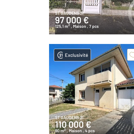
ST GAUDENS 31
97 000 €
2
125,1 m
, Maison
, 7 pcs
Exclusivité
ST GAUDENS 31
110 000 €
2
90 m
, Maison
, 4 pcs