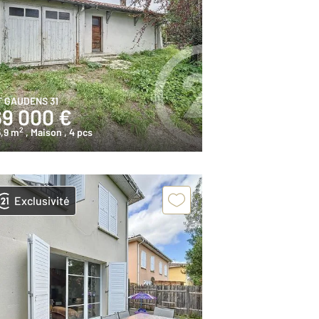
T GAUDENS 31
69 000 €
2
,9 m
, Maison
, 4 pcs
Exclusivité