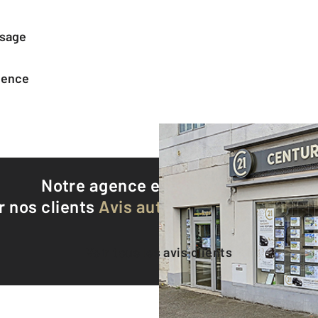
ssage
agence
Notre agence est notée
9,2/10
r nos clients
Avis authentifiés par Qualite
Voir tous les avis clients