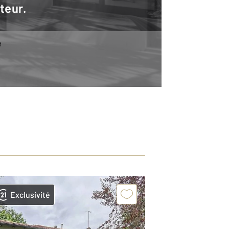
teur.
e
Exclusivité