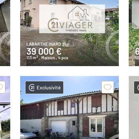
LABARTHE INARD 31
S
39 000 €
2
113 m
, Maison
, 4 pcs
55
Exclusivité