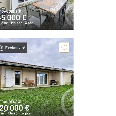
T GAUDENS 31
45 000 €
2
,3 m
, Maison
, 3 pcs
Exclusivité
T GAUDENS 31
120 000 €
2
9 m
, Maison
, 4 pcs