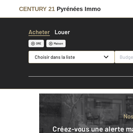
CENTURY 21
Pyrénées Immo
Acheter
Louer
ORE
Maison
Choisir dans la liste
No
Créez-vous une alerte mail pour être averti quand une annonce est en ligne et consultez la