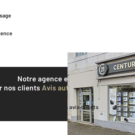
ssage
agence
Notre agence est notée
9,2/10
r nos clients
Avis authentifiés par Qualite
Voir tous les avis clients