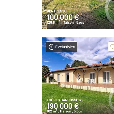
BERTREN 65
100 000 €
2
128,8 m
, Maison
, 5 pcs
Exclusivité
LOURES BAROUSSE 65
190 000 €
2
102 m
, Maison
, 5 pcs