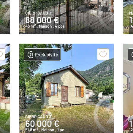
CIERP GAUD 31
M
88 000 €
2
43 m
, Maison
, 4 pcs
1
Exclusivité
CIERP GAUD 31
L
60 000 €
2
51,8 m
, Maison
, 1 pc
1