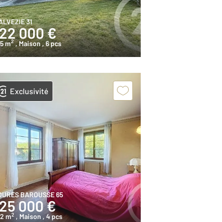
ALVEZIE 31
122 000 €
2
45 m
, Maison
, 6 pcs
Exclusivité
OURES BAROUSSE 65
125 000 €
2
22 m
, Maison
, 4 pcs