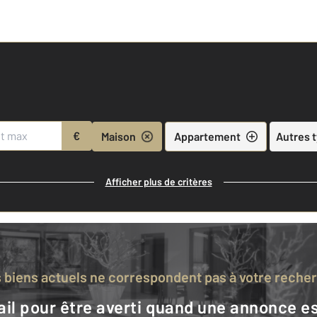
€
Maison
Appartement
Autres 
Afficher plus de critères
s biens actuels ne correspondent pas à votre reche