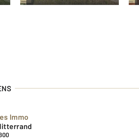
ENS
ées Immo
Mitterrand
1800