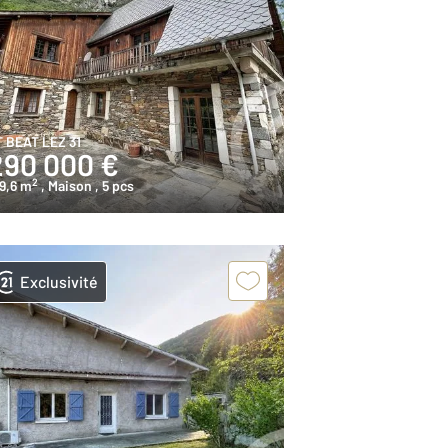
T BEAT LEZ 31
290 000 €
2
9,6 m
, Maison
, 5 pcs
Exclusivité