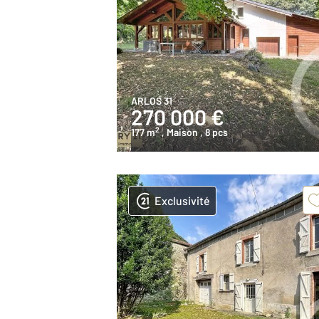
ARLOS 31
270 000 €
2
177 m
, Maison
, 8 pcs
Exclusivité