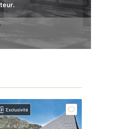
teur.
e
Exclusivité