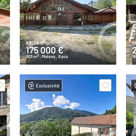
ARLOS 31
S
175 000 €
2
303 m
, Maison
, 9 pcs
18
Exclusivité