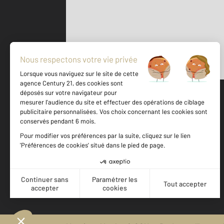
Parlons de vous, parlons biens
500 m
©
Mappy
Votre agence est notée
Achat
Location
Vente
Gestion
9,2
/
10
8,7/10